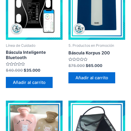
Línea de Cuidado
5. Productos en Promoción
Báscula Inteligente
Báscula Korpus 200
Bluetooth
Valorado
$
75.000
$
65.000
en
Valorado
$
40.000
$
35.000
0
en
de
0
Añadir al carrito
5
de
Añadir al carrito
5