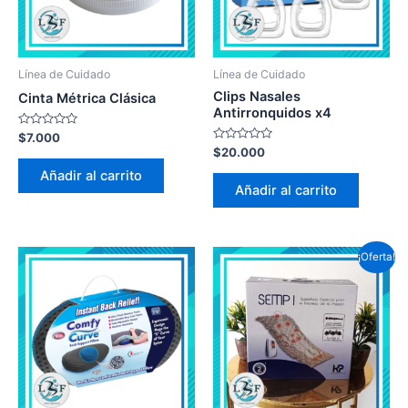
Línea de Cuidado
Línea de Cuidado
Clips Nasales
Cinta Métrica Clásica
Antirronquidos x4
Valorado
$
7.000
en
Valorado
$
20.000
0
en
de
0
Añadir al carrito
5
de
Añadir al carrito
5
¡Oferta!