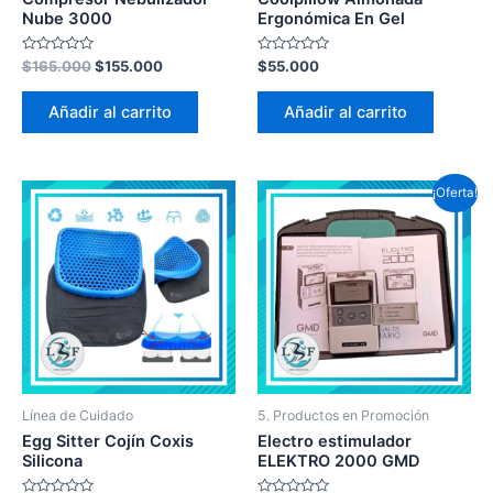
Nube 3000
Ergonómica En Gel
Valorado
Valorado
$
165.000
$
155.000
$
55.000
en
en
0
0
de
de
Añadir al carrito
Añadir al carrito
5
5
¡Oferta!
Línea de Cuidado
5. Productos en Promoción
Egg Sitter Cojín Coxis
Electro estimulador
Silicona
ELEKTRO 2000 GMD