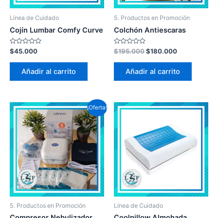
Línea de Cuidado
5. Productos en Promoción
Cojín Lumbar Comfy Curve
Colchón Antiescaras
Valorado
Valorado
$
45.000
$
195.000
$
180.000
en
en
0
0
de
de
Añadir al carrito
Añadir al carrito
5
5
¡Oferta!
5. Productos en Promoción
Línea de Cuidado
Compresor Nebulizador
Coolpillow Almohada