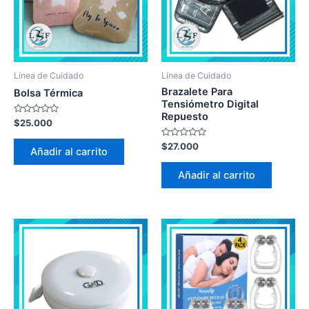
Línea de Cuidado
Línea de Cuidado
Brazalete Para
Bolsa Térmica
Tensiómetro Digital
Repuesto
Valorado
$
25.000
en
0
Valorado
$
27.000
de
Añadir al carrito
en
5
0
de
Añadir al carrito
5