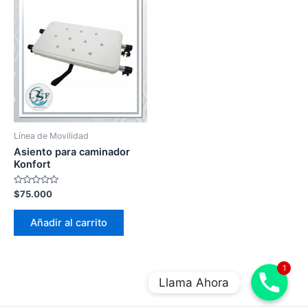
Línea de Movilidad
Asiento para caminador
Konfort
Valorado
$
75.000
en
0
de
Añadir al carrito
5
1
Llama Ahora