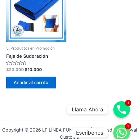
5. Productos en Promoción
Faja de Sudoración
Valorado
$
20.000
$
10.000
en
0
de
Añadir al carrito
5
1
Llama Ahora
WhatsApp
1
Copyright © 2026 LF LÍNEA FUNCIONAL | Powered by Yenoval
Escríbenos
Customs