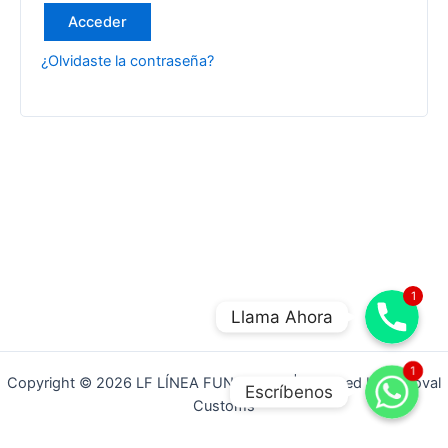
Acceder
¿Olvidaste la contraseña?
1
Llama Ahora
WhatsApp
1
Copyright © 2026 LF LÍNEA FUNCIONAL | Powered by Yenoval
Escríbenos
Customs