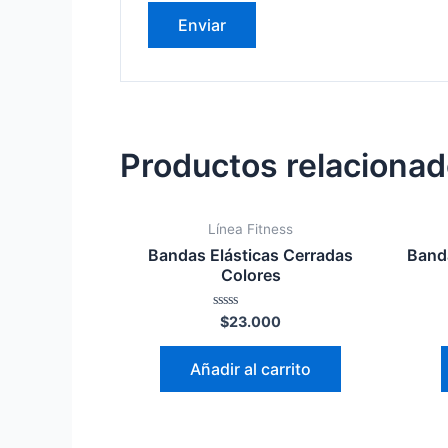
Productos relaciona
Línea Fitness
Bandas Elásticas Cerradas
Band
Colores
Valorado
$
23.000
en
0
de
Añadir al carrito
5