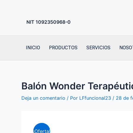
Ir
al
contenido
NIT 1092350968-0
INICIO
PRODUCTOS
SERVICIOS
NOSO
Balón Wonder Terapéut
Deja un comentario
/ Por
LFfuncional23
/
28 de f
¡Oferta!