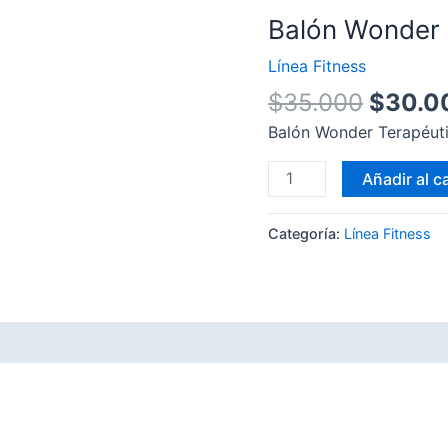
Balón Wonder
Línea Fitness
$
35.000
$
30.0
Balón Wonder Terapéu
Balón
Añadir al ca
Wonder
Terapéutico
Categoría:
Línea Fitness
55CM
cantidad