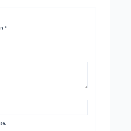
on
*
te.