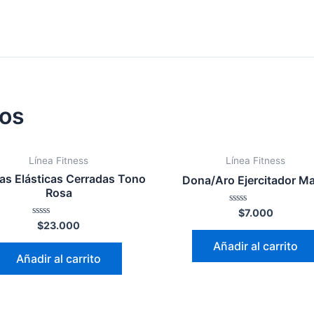
dos
Línea Fitness
Línea Fitness
as Elásticas Cerradas Tono
Dona/Aro Ejercitador M
Rosa
Valorado
$
7.000
en
Valorado
$
23.000
0
en
de
0
Añadir al carrito
5
de
Añadir al carrito
5