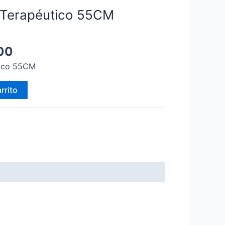
 Terapéutico 55CM
00
tico 55CM
rrito