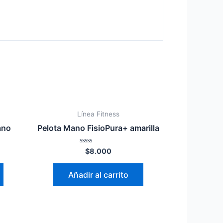
Línea Fitness
ano
Pelota Mano FisioPura+ amarilla
Valorado
$
8.000
en
0
de
Añadir al carrito
5