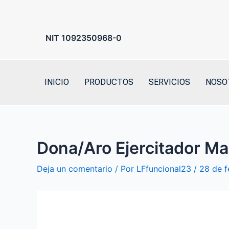
Ir
al
contenido
NIT 1092350968-0
INICIO
PRODUCTOS
SERVICIOS
NOSO
Dona/Aro Ejercitador M
Deja un comentario
/ Por
LFfuncional23
/
28 de f