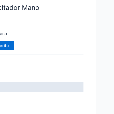
citador Mano
Mano
rrito