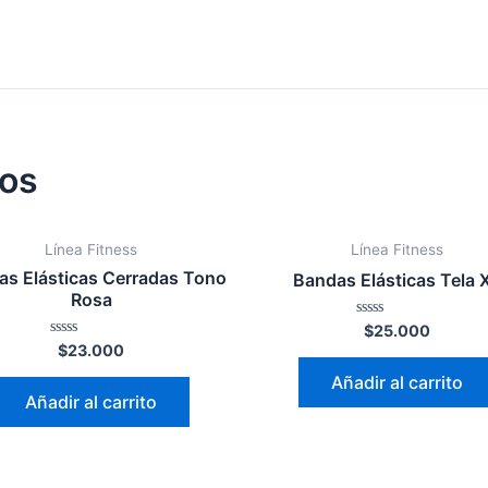
dos
Línea Fitness
Línea Fitness
as Elásticas Cerradas Tono
Bandas Elásticas Tela 
Rosa
Valorado
$
25.000
en
Valorado
$
23.000
0
en
de
0
Añadir al carrito
5
de
Añadir al carrito
5