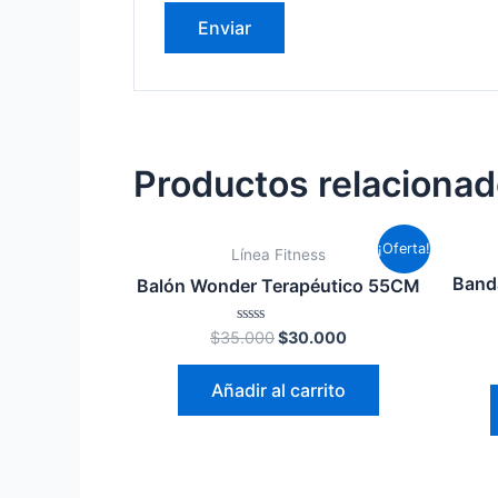
Productos relaciona
¡Oferta!
Línea Fitness
Band
Balón Wonder Terapéutico 55CM
Valorado
$
35.000
$
30.000
en
0
de
Añadir al carrito
5