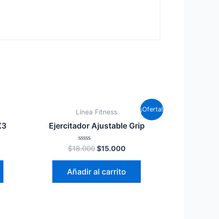
¡Oferta!
Línea Fitness
X3
Ejercitador Ajustable Grip
Valorado
$
18.000
$
15.000
en
0
de
Añadir al carrito
5