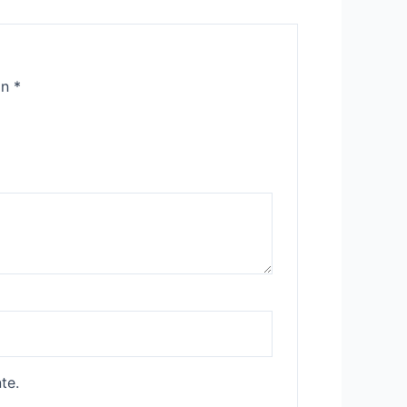
on
*
te.