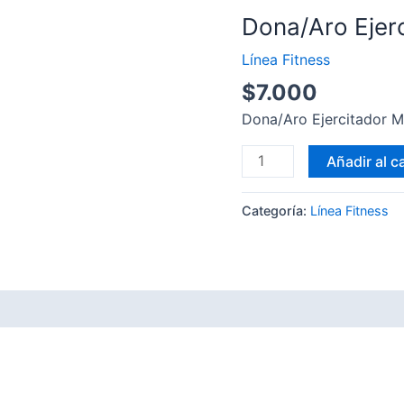
Dona/Aro Ejer
Línea Fitness
$
7.000
Dona/Aro Ejercitador 
Dona/Aro
Añadir al ca
Ejercitador
Mano
Categoría:
Línea Fitness
cantidad