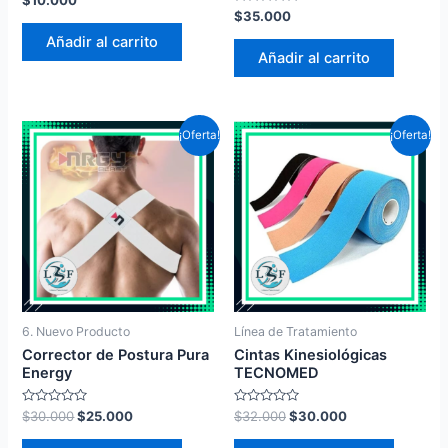
$
10.000
en
Valorado
$
35.000
0
en
de
0
Añadir al carrito
5
de
Añadir al carrito
5
¡Oferta!
¡Oferta!
6. Nuevo Producto
Línea de Tratamiento
Corrector de Postura Pura
Cintas Kinesiológicas
Energy
TECNOMED
Valorado
Valorado
$
30.000
$
25.000
$
32.000
$
30.000
en
en
0
0