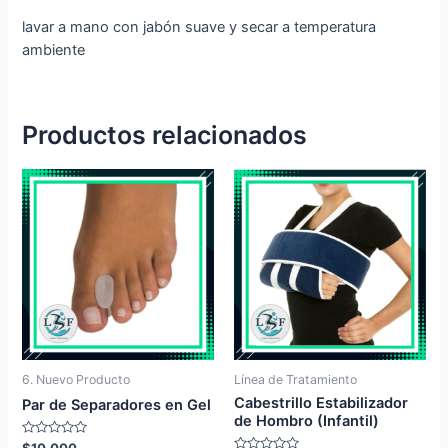
lavar a mano con jabón suave y secar a temperatura
ambiente
Productos relacionados
6. Nuevo Producto
Línea de Tratamiento
Cabestrillo Estabilizador
Par de Separadores en Gel
de Hombro (Infantil)
Valorado