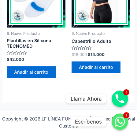
6. Nuevo Producto
6. Nuevo Producto
Plantillas en Silicona
Cabestrillo Adulto
TECNOMED
Valorado
$
18.000
$
14.000
en
Valorado
$
42.000
0
en
de
0
Añadir al carrito
5
de
Añadir al carrito
5
1
Llama Ahora
WhatsApp
1
Copyright © 2026 LF LÍNEA FUNCIONAL | Powered by Yenoval
Escríbenos
Customs