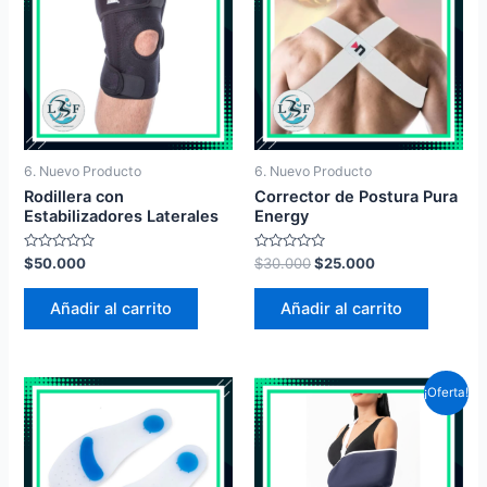
6. Nuevo Producto
6. Nuevo Producto
Rodillera con
Corrector de Postura Pura
Estabilizadores Laterales
Energy
Valorado
Valorado
$
50.000
$
30.000
$
25.000
en
en
0
0
de
de
Añadir al carrito
Añadir al carrito
5
5
¡Oferta!