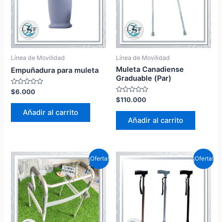
Línea de Movilidad
Línea de Movilidad
Muleta Canadiense
Empuñadura para muleta
Graduable (Par)
Valorado
$
6.000
en
Valorado
$
110.000
0
en
de
0
Añadir al carrito
5
de
Añadir al carrito
5
¡Oferta!
¡Oferta!