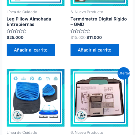
Línea de Cuidado
6. Nuevo Producto
Leg Pillow Almohada
Termómetro Digital Rígido
Entrepiernas
– GMD
Valorado
Valorado
$
25.000
$
15.000
$
11.000
en
en
0
0
de
de
Añadir al carrito
Añadir al carrito
5
5
¡Oferta!
Línea de Cuidado
6. Nuevo Producto