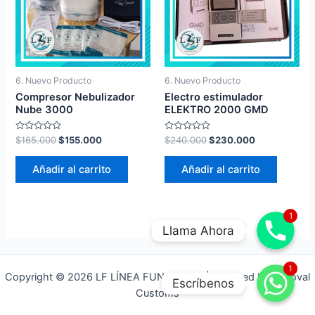
6. Nuevo Producto
6. Nuevo Producto
Compresor Nebulizador
Electro estimulador
Nube 3000
ELEKTRO 2000 GMD
Valorado
Valorado
$
165.000
$
155.000
$
240.000
$
230.000
en
en
0
0
de
de
Añadir al carrito
Añadir al carrito
5
5
1
Llama Ahora
WhatsApp
1
Copyright © 2026 LF LÍNEA FUNCIONAL | Powered by Yenoval
Escríbenos
Customs